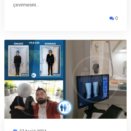
çevirmesini…
0