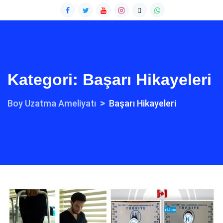
Kategori:
Başarı Hikayeleri
>
Boy Uzatma Ameliyatı
Başarı Hikayeleri