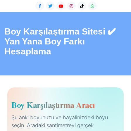
Boy Karşılaştırma Sitesi ✔️
Yan Yana Boy Farkı
Hesaplama
Boy Karşılaştırma Aracı
Şu anki boyunuzu ve hayalinizdeki boyu
215 cm
seçin. Aradaki santimetreyi gerçek
210 cm
205 cm
200 cm