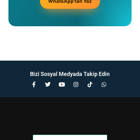
WhatsApp'tan Yaz
Bizi Sosyal Medyada Takip Edin