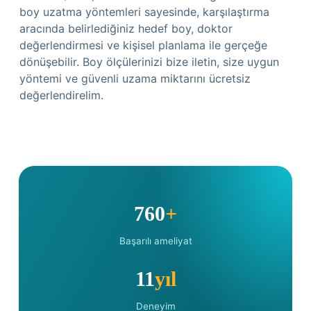
boy uzatma yöntemleri sayesinde, karşılaştırma
aracında belirlediğiniz hedef boy, doktor
değerlendirmesi ve kişisel planlama ile gerçeğe
dönüşebilir. Boy ölçülerinizi bize iletin, size uygun
yöntemi ve güvenli uzama miktarını ücretsiz
değerlendirelim.
760
+
Başarılı ameliyat
11
yıl
Deneyim