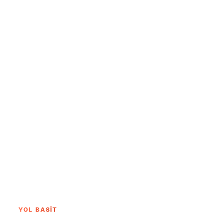
ÖNCESI
SONRASI
YOL BASIT