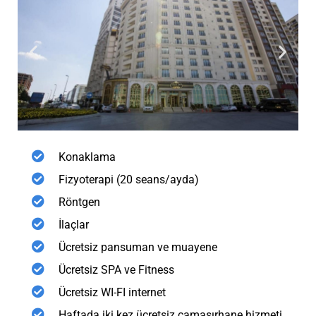
Konaklama
Fizyoterapi (20 seans/ayda)
Röntgen
İlaçlar
Ücretsiz pansuman ve muayene
Ücretsiz SPA ve Fitness
Ücretsiz WI-FI internet
Haftada iki kez ücretsiz çamaşırhane hizmeti.