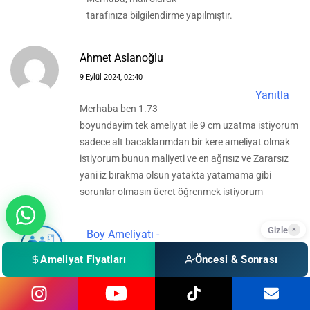
tarafınıza bilgilendirme yapılmıştır.
Ahmet Aslanoğlu
9 Eylül 2024, 02:40
Yanıtla
Merhaba ben 1.73
boyundayim tek ameliyat ile 9 cm uzatma istiyorum
sadece alt bacaklarımdan bir kere ameliyat olmak
istiyorum bunun maliyeti ve en ağrısız ve Zararsız
yani iz bırakma olsun yatakta yatamama gibi
sorunlar olmasın ücret öğrenmek istiyorum
Gizle
×
Boy Ameliyatı -
Admin
Ameliyat Fiyatları
Öncesi & Sonrası
10 Eylül 2024, 18:26
Yanıtla
Merhaba, hedeflediğiniz