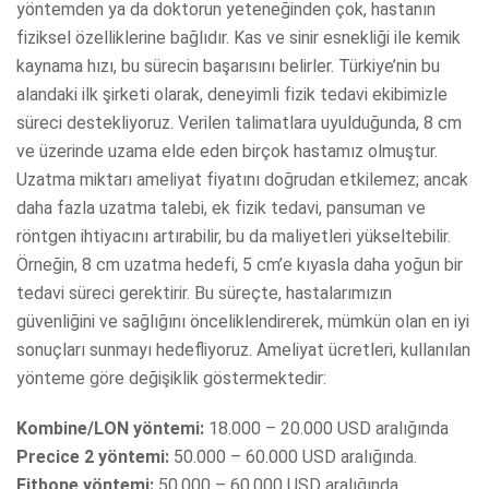
yöntemden ya da doktorun yeteneğinden çok, hastanın
fiziksel özelliklerine bağlıdır. Kas ve sinir esnekliği ile kemik
kaynama hızı, bu sürecin başarısını belirler. Türkiye’nin bu
alandaki ilk şirketi olarak, deneyimli fizik tedavi ekibimizle
süreci destekliyoruz. Verilen talimatlara uyulduğunda, 8 cm
ve üzerinde uzama elde eden birçok hastamız olmuştur.
Uzatma miktarı ameliyat fiyatını doğrudan etkilemez; ancak
daha fazla uzatma talebi, ek fizik tedavi, pansuman ve
röntgen ihtiyacını artırabilir, bu da maliyetleri yükseltebilir.
Örneğin, 8 cm uzatma hedefi, 5 cm’e kıyasla daha yoğun bir
tedavi süreci gerektirir. Bu süreçte, hastalarımızın
güvenliğini ve sağlığını önceliklendirerek, mümkün olan en iyi
sonuçları sunmayı hedefliyoruz. Ameliyat ücretleri, kullanılan
yönteme göre değişiklik göstermektedir:
Kombine/LON yöntemi:
18.000 – 20.000 USD aralığında
Precice 2 yöntemi:
50.000 – 60.000 USD aralığında.
Fitbone yöntemi:
50.000 – 60.000 USD aralığında.