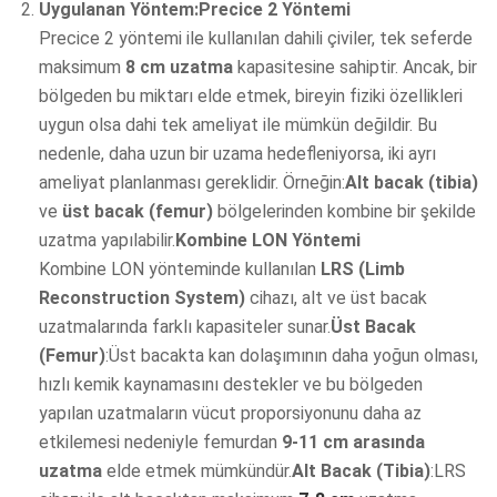
Uygulanan Yöntem:
Precice 2 Yöntemi
Precice 2 yöntemi ile kullanılan dahili çiviler, tek seferde
maksimum
8 cm uzatma
kapasitesine sahiptir. Ancak, bir
bölgeden bu miktarı elde etmek, bireyin fiziki özellikleri
uygun olsa dahi tek ameliyat ile mümkün değildir. Bu
nedenle, daha uzun bir uzama hedefleniyorsa, iki ayrı
ameliyat planlanması gereklidir. Örneğin:
Alt bacak (tibia)
ve
üst bacak (femur)
bölgelerinden kombine bir şekilde
uzatma yapılabilir.
Kombine LON Yöntemi
Kombine LON yönteminde kullanılan
LRS (Limb
Reconstruction System)
cihazı, alt ve üst bacak
uzatmalarında farklı kapasiteler sunar.
Üst Bacak
(Femur)
:Üst bacakta kan dolaşımının daha yoğun olması,
hızlı kemik kaynamasını destekler ve bu bölgeden
yapılan uzatmaların vücut proporsiyonunu daha az
etkilemesi nedeniyle femurdan
9-11 cm arasında
uzatma
elde etmek mümkündür.
Alt Bacak (Tibia)
:LRS