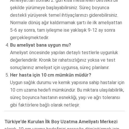
Ameliyattan sonraki 2. gün kısa mesafeleri destekli bir
şekilde yürümeye başlayabilirsiniz. Süreç boyunca
destekli yürüyerek temel ihtiyaçlarınızı giderebilirsiniz.
Normale dönüş ağır kaldırmamak şartı ile ilk ameliyattan
5-6 ay sonra, tam iyileşme ise yaklaşık 9-12 ay sonra
gerçekleşmektedir.
Bu ameliyat bana uygun mu?
Ameliyat öncesinde yapılan detaylı testlerle uygunluk
değerlendirilir. Kronik bir rahatsızlığınız yoksa ve test
sonuçlarınız ameliyat için uygunsa, süreç planlanır.
Her hasta için 10 cm mümkün müdür?
Uygun sağlık durumu ve kemik yapısına sahip hastalar için
10 cm uzama hedefi mümkündür. Bu miktara ulaşılabilirlik,
süreç boyunca hastanın esnekliği, yaşı ve ağrı toleransı
gibi faktörlere bağlı olarak netleşir.
Türkiye’de Kurulan İlk Boy Uzatma Ameliyatı Merkezi