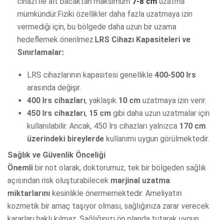
cihazı ile alt bacaktan maksimum
7-8 cm
uzatma
mümkündür.Fiziki özellikler daha fazla uzatmaya izin
vermediği için, bu bölgede daha uzun bir uzama
hedeflemek önerilmez.
LRS Cihazı Kapasiteleri ve
Sınırlamalar:
LRS cihazlarının kapasitesi genellikle
400-500 lrs
arasında değişir.
400 lrs cihazları
, yaklaşık
10 cm
uzatmaya izin verir.
450 lrs cihazları
,
15 cm
gibi daha uzun uzatmalar için
kullanılabilir. Ancak, 450 lrs cihazları yalnızca
170 cm
üzerindeki bireylerde
kullanımı uygun görülmektedir.
Sağlık ve Güvenlik Önceliği
Önemli
bir not olarak, doktorumuz, tek bir bölgeden sağlık
açısından risk oluşturabilecek
marjinal uzatma
miktarlarını
kesinlikle önermemektedir. Ameliyatın
kozmetik bir amaç taşıyor olması, sağlığınıza zarar verecek
kararları haklı kılmaz. Sağlığınızı ön planda tutarak uygun