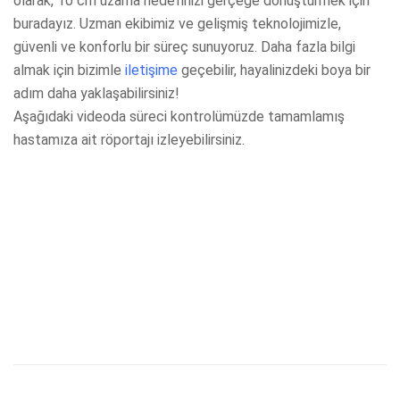
olarak, 10 cm uzama hedefinizi gerçeğe dönüştürmek için
buradayız. Uzman ekibimiz ve gelişmiş teknolojimizle,
güvenli ve konforlu bir süreç sunuyoruz. Daha fazla bilgi
almak için bizimle
iletişime
geçebilir, hayalinizdeki boya bir
adım daha yaklaşabilirsiniz!
Aşağıdaki videoda süreci kontrolümüzde tamamlamış
hastamıza ait röportajı izleyebilirsiniz.