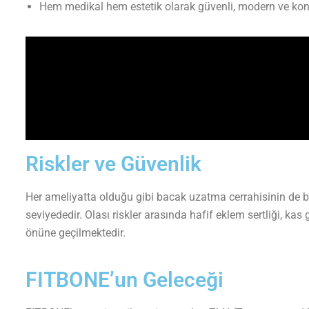
Hem medikal hem estetik olarak güvenli, modern ve konf
Riskler ve Güvenlik
Her ameliyatta olduğu gibi bacak uzatma cerrahisinin de 
seviyededir. Olası riskler arasında hafif eklem sertliği, ka
önüne geçilmektedir.
FITBONE’un Geleceği