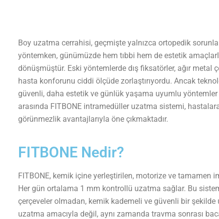
Boy uzatma cerrahisi, geçmişte yalnızca ortopedik sorunlar
yöntemken, günümüzde hem tıbbi hem de estetik amaçlarla
dönüşmüştür. Eski yöntemlerde dış fiksatörler, ağır metal ç
hasta konforunu ciddi ölçüde zorlaştırıyordu. Ancak teknolo
güvenli, daha estetik ve günlük yaşama uyumlu yöntemler o
arasında FITBONE intramedüller uzatma sistemi, hastalar
görünmezlik avantajlarıyla öne çıkmaktadır.
FITBONE Nedir?
FITBONE, kemik içine yerleştirilen, motorize ve tamamen impl
Her gün ortalama 1 mm kontrollü uzatma sağlar. Bu siste
çerçeveler olmadan, kemik kademeli ve güvenli bir şekilde 
uzatma amacıyla değil, aynı zamanda travma sonrası bacak