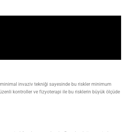
 minimal invaziv tekniği sayesinde bu riskler minimum
zenli kontroller ve fizyoterapi ile bu risklerin büyük ölçüde