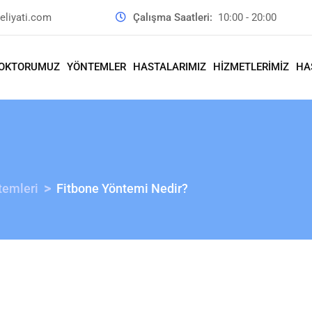
liyati.com
Çalışma Saatleri:
10:00 - 20:00
OKTORUMUZ
YÖNTEMLER
HASTALARIMIZ
HİZMETLERİMİZ
HA
>
temleri
Fitbone Yöntemi Nedir?