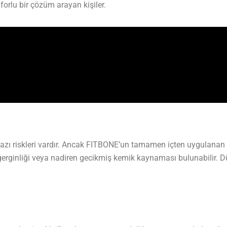
orlu bir çözüm arayan kişiler.
bazı riskleri vardır. Ancak FITBONE’un tamamen içten uygulanan
s gerginliği veya nadiren gecikmiş kemik kaynaması bulunabilir. Dü