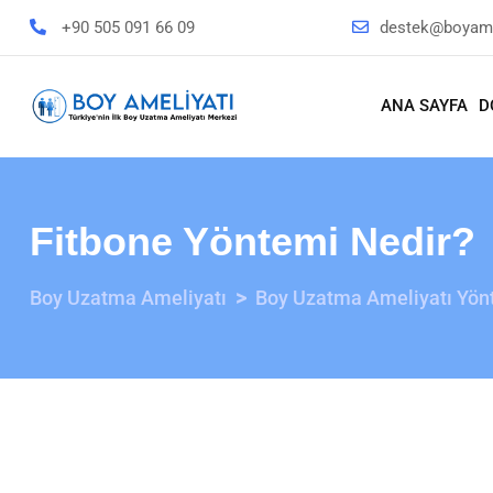
+90 505 091 66 09
destek@boyame
ANA SAYFA
D
Fitbone Yöntemi Nedir?
>
Boy Uzatma Ameliyatı
Boy Uzatma Ameliyatı Yön