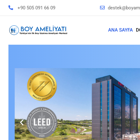
+90 505 091 66 09
destek@boyame
ANA SAYFA
D