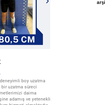
arş
z
n deneyimli boy uzatma
z bir uzatma süreci
zmetlerimizi daima
işine adamış ve yetenekli