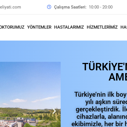
liyati.com
Çalışma Saatleri:
10:00 - 20:00
OKTORUMUZ
YÖNTEMLER
HASTALARIMIZ
HİZMETLERİMİZ
HA
TÜRKİYE'
AME
Türkiye’nin ilk bo
yılı aşkın süre
gerçekleştirdik. 
cihazlarla, alanı
ekibimizle, her bir