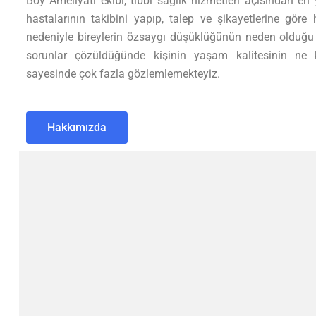
Boy Ameliyatı ekibi, tıbbi sağlık hizmetleri açısından en
hastalarının takibini yapıp, talep ve şikayetlerine göre 
nedeniyle bireylerin özsaygı düşüklüğünün neden olduğu 
sorunlar çözüldüğünde kişinin yaşam kalitesinin ne ka
sayesinde çok fazla gözlemlemekteyiz.
Hakkımızda