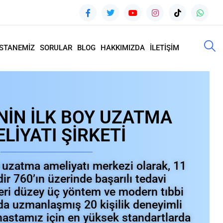
STANEMİZ
SORULAR
BLOG
HAKKIMIZDA
İLETİŞİM
NİN İLK BOY UZATMA
LİYATI ŞİRKETİ
y uzatma ameliyatı merkezi olarak, 11
dir 760’ın üzerinde başarılı tedavi
İleri düzey üç yöntem ve modern tıbbi
nda uzmanlaşmış 20 kişilik deneyimli
 hastamız için en yüksek standartlarda