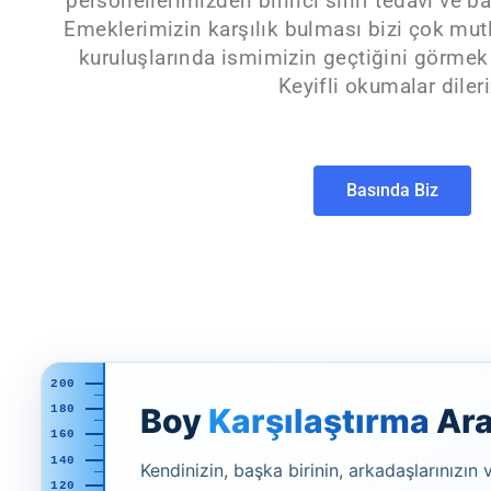
personellerimizden birinci sınıf tedavi ve b
Emeklerimizin karşılık bulması bizi çok mut
kuruluşlarında ismimizin geçtiğini görmek f
Keyifli okumalar dileri
Basında Biz
200
Boy
Karşılaştırma
Ara
180
160
140
Kendinizin, başka birinin, arkadaşlarınızın
120