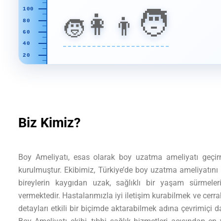
🧑
100
👩
👨
🧒
80
60
40
20
Biz Kimiz?
Boy Ameliyatı, esas olarak boy uzatma ameliyatı geçir
kurulmuştur. Ekibimiz, Türkiye’de boy uzatma ameliyatını 
bireylerin kaygıdan uzak, sağlıklı bir yaşam sürmele
vermektedir. Hastalarımızla iyi iletişim kurabilmek ve cerrah
detayları etkili bir biçimde aktarabilmek adına çevrimiçi