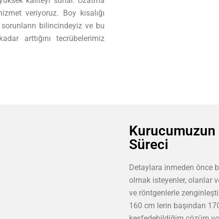
 yüksek kaliteyi sunar. Uzatma
hizmet veriyoruz. Boy kısalığı
sorunların bilincindeyiz ve bu
dar arttığını tecrübelerimiz
Kurucumuzun 
Süreci
Detaylara inmeden önce be
olmak isteyenler, olanlar 
ve röntgenlerle zenginleşt
160 cm lerin başından 170
keşfedebildiğim çözüm yol