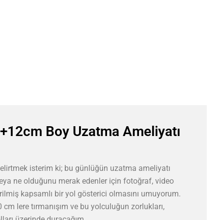
+12cm Boy Uzatma Ameliyatı
lirtmek isterim ki; bu günlüğün uzatma ameliyatı
veya ne olduğunu merak edenler için fotoğraf, video
irilmiş kapsamlı bir yol gösterici olmasını umuyorum.
 cm lere tırmanışım ve bu yolculuğun zorlukları,
ları üzerinde duracağım.