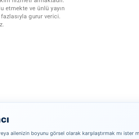
akım hizmeti almaktadır.
lu etmekte ve ünlü yayın
azlasıyla gurur verici.
z.
cı
 veya ailenizin boyunu görsel olarak karşılaştırmak mı ister m