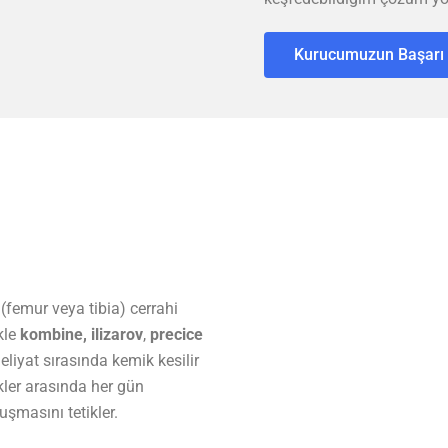
Kurucumuzun Başarı 
(femur veya tibia) cerrahi
kle
kombine, ilizarov
,
precice
meliyat sırasında kemik kesilir
ikler arasında her gün
uşmasını tetikler.