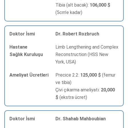
Tibia (alt bacak):
106,000 $
(5cm’e kadar)
Dr. Robert Rozbruch
Limb Lengthening and Complex
Reconstruction (HSS New
York, USA)
Precice 2.2:
125,000 $
(femur
ve tibia)
Çivi çıkarma ameliyatı:
20,000
$
(ekstra ücret)
Dr. Shahab Mahboubian