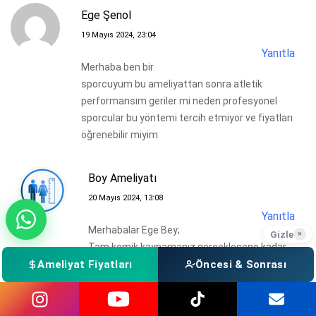
Ege Şenol
19 Mayıs 2024, 23:04
Yanıtla
Merhaba ben bir
sporcuyum bu ameliyattan sonra atletik
performansım geriler mi neden profesyonel
sporcular bu yöntemi tercih etmiyor ve fiyatları
öğrenebilir miyim
Boy Ameliyatı
20 Mayıs 2024, 13:08
Yanıtla
Merhabalar Ege Bey;
Gizle
×
Tam kemik kaynamanız gerçekleşene kadar
spor hayatına mola vermek gerekmektedir.
Ameliyat Fiyatları
Öncesi & Sonrası
Ameliyat sonrasındaki hareket süreçlerinizi
doktorumuz yönlendirmekte ve her hastanın
kemik iyileşme durumuna göre ayrı ayrı