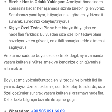
Birebir Hasta Odaklı Yaklaşım:
Ameliyat öncesinden
sonrasına kadar, her aşamada sizinle birebir ilgileniyoruz.
Sorularınızı yanıtlıyor, ihtiyaçlarınıza göre en iyi hizmeti
sunarak, sürecinizi kolaylaştırıyoruz.
Kişiye Özel Tedavi Planı:
Her bireyin ihtiyaçları ve
hedefleri farklıdır. Bu yüzden size özel bir tedavi planı
hazırlıyor ve en güvenli, en etkili sonuçları elde etmenizi
sağlıyoruz.
Amacımız sadece boyunuzu uzatmak değil, aynı zamanda
yaşam kalitenizi yükseltmek ve kendinize olan güveninizi
artırmaktır.
Boy uzatma yolculuğunuzda en iyi tedavi ve birebir ilgi ile
yanınızdayız. Uzman ekibimiz, son teknoloji tesislerde, size
özel çözümler sunarak yaşam kalitenizi artırmayı hedefler.
Daha fazla bilgi için bizimle iletişime geçin:
WhatsApp:
+90 505 091 66 09