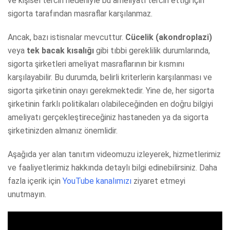
ve kişisel tercih nedeniyle bu ameliyatı tercih ettiği için
sigorta tarafından masraflar karşılanmaz.
Ancak, bazı istisnalar mevcuttur.
Cücelik (akondroplazi)
veya
tek bacak kısalığı
gibi tıbbi gereklilik durumlarında,
sigorta şirketleri ameliyat masraflarının bir kısmını
karşılayabilir. Bu durumda, belirli kriterlerin karşılanması ve
sigorta şirketinin onayı gerekmektedir. Yine de, her sigorta
şirketinin farklı politikaları olabileceğinden en doğru bilgiyi
ameliyatı gerçekleştireceğiniz hastaneden ya da sigorta
şirketinizden almanız önemlidir.
Aşağıda yer alan tanıtım videomuzu izleyerek, hizmetlerimiz
ve faaliyetlerimiz hakkında detaylı bilgi edinebilirsiniz. Daha
fazla içerik için
YouTube kanalımızı
ziyaret etmeyi
unutmayın.