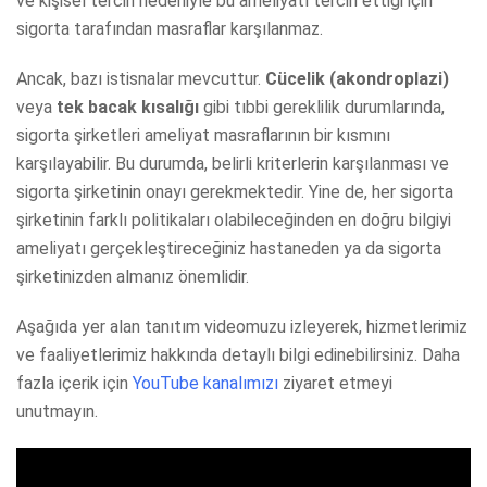
ve kişisel tercih nedeniyle bu ameliyatı tercih ettiği için
sigorta tarafından masraflar karşılanmaz.
Ancak, bazı istisnalar mevcuttur.
Cücelik (akondroplazi)
veya
tek bacak kısalığı
gibi tıbbi gereklilik durumlarında,
sigorta şirketleri ameliyat masraflarının bir kısmını
karşılayabilir. Bu durumda, belirli kriterlerin karşılanması ve
sigorta şirketinin onayı gerekmektedir. Yine de, her sigorta
şirketinin farklı politikaları olabileceğinden en doğru bilgiyi
ameliyatı gerçekleştireceğiniz hastaneden ya da sigorta
şirketinizden almanız önemlidir.
Aşağıda yer alan tanıtım videomuzu izleyerek, hizmetlerimiz
ve faaliyetlerimiz hakkında detaylı bilgi edinebilirsiniz. Daha
fazla içerik için
YouTube kanalımızı
ziyaret etmeyi
unutmayın.