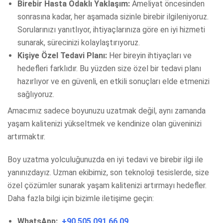
Birebir Hasta Odaklı Yaklaşım:
Ameliyat öncesinden
sonrasına kadar, her aşamada sizinle birebir ilgileniyoruz.
Sorularınızı yanıtlıyor, ihtiyaçlarınıza göre en iyi hizmeti
sunarak, sürecinizi kolaylaştırıyoruz.
Kişiye Özel Tedavi Planı:
Her bireyin ihtiyaçları ve
hedefleri farklıdır. Bu yüzden size özel bir tedavi planı
hazırlıyor ve en güvenli, en etkili sonuçları elde etmenizi
sağlıyoruz.
Amacımız sadece boyunuzu uzatmak değil, aynı zamanda
yaşam kalitenizi yükseltmek ve kendinize olan güveninizi
artırmaktır.
Boy uzatma yolculuğunuzda en iyi tedavi ve birebir ilgi ile
yanınızdayız. Uzman ekibimiz, son teknoloji tesislerde, size
özel çözümler sunarak yaşam kalitenizi artırmayı hedefler.
Daha fazla bilgi için bizimle iletişime geçin:
WhatsApp:
+90 505 091 66 09