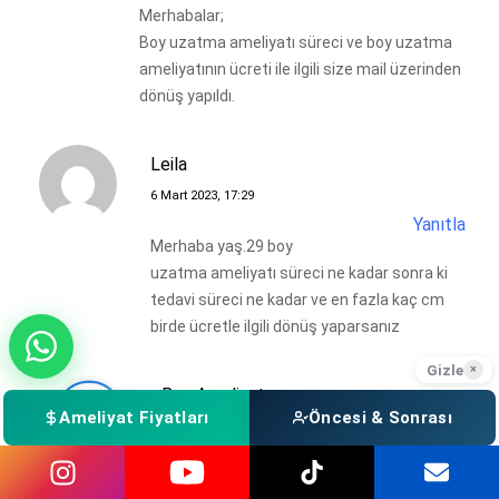
Merhabalar;
Boy uzatma ameliyatı süreci ve boy uzatma
ameliyatının ücreti ile ilgili size mail üzerinden
dönüş yapıldı.
Leila
6 Mart 2023, 17:29
Yanıtla
Merhaba yaş.29 boy
uzatma ameliyatı süreci ne kadar sonra ki
tedavi süreci ne kadar ve en fazla kaç cm
birde ücretle ilgili dönüş yaparsanız
Gizle
×
Boy Ameliyatı
Ameliyat Fiyatları
Öncesi & Sonrası
6 Mart 2023, 17:57
Yanıtla
Merhaba, mailden