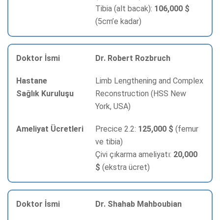
Tibia (alt bacak):
106,000 $
(5cm’e kadar)
Dr. Robert Rozbruch
Limb Lengthening and Complex
Reconstruction (HSS New
York, USA)
Precice 2.2:
125,000 $
(femur
ve tibia)
Çivi çıkarma ameliyatı:
20,000
$
(ekstra ücret)
Dr. Shahab Mahboubian