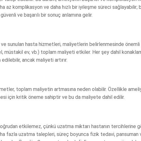
aha az komplikasyon ve daha hızlı bir iyileşme süreci sağlayabilir; 
venli ve başarılı bir sonuç anlamına gelir.
r ve sunulan hasta hizmetleri, maliyetlerin belirlenmesinde önemli 
, müstakil ev, vb.) toplam maliyeti etkiler. Her şey dahil konakla
edilebilir, ancak maliyeti artırır.
zmetler, toplam maliyetin artmasına neden olabilir. Özellikle ameli
mesi için kritik öneme sahiptir ve bu da maliyete dahil edilir.
doğrudan etkilemez, çünkü uzatma miktarı hastanın tercihlerine gö
daha fazla uzatma talepleri, süreç boyunca fizik tedavi, pansuman