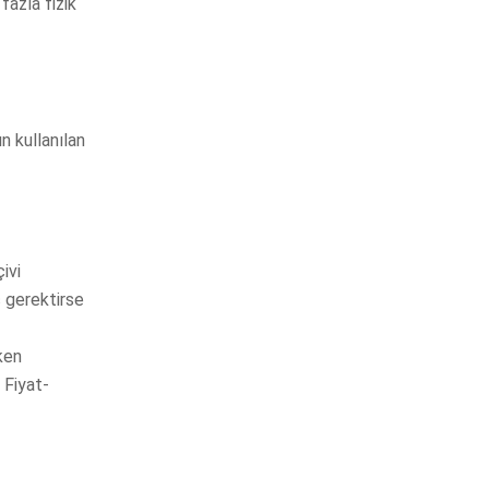
fazla fizik
n kullanılan
ivi
ç gerektirse
ken
 Fiyat-