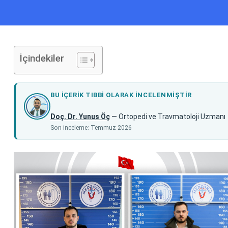
İçindekiler
BU IÇERIK TIBBI OLARAK INCELENMIŞTIR
Doç. Dr. Yunus Öç
— Ortopedi ve Travmatoloji Uzmanı
Son inceleme: Temmuz 2026