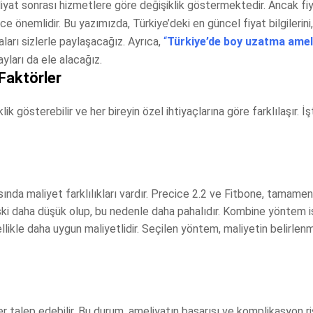
yat sonrası hizmetlere göre değişiklik göstermektedir. Ancak fiy
e önemlidir. Bu yazımızda, Türkiye’deki en güncel fiyat bilgilerini
arı sizlerle paylaşacağız. Ayrıca,
“
Türkiye’de boy uzatma amel
yları da ele alacağız.
Faktörler
k gösterebilir ve her bireyin özel ihtiyaçlarına göre farklılaşır. İ
sında maliyet farklılıkları vardır. Precice 2.2 ve Fitbone, tamamen
iski daha düşük olup, bu nedenle daha pahalıdır. Kombine yöntem i
enellikle daha uygun maliyetlidir. Seçilen yöntem, maliyetin belirle
r talep edebilir. Bu durum, ameliyatın başarısı ve komplikasyon ri