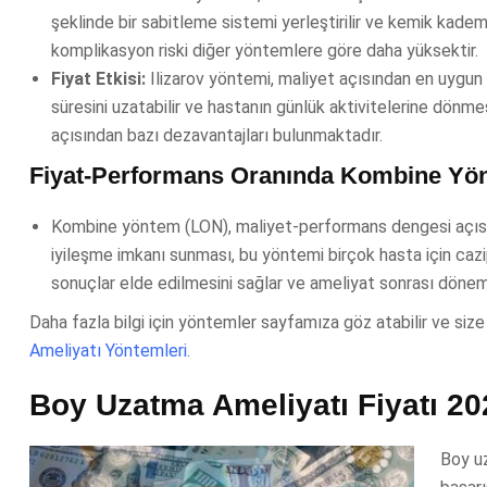
şeklinde bir sabitleme sistemi yerleştirilir ve kemik kademel
komplikasyon riski diğer yöntemlere göre daha yüksektir.
Fiyat Etkisi:
Ilizarov yöntemi, maliyet açısından en uygun s
süresini uzatabilir ve hastanın günlük aktivitelerine dönme
açısından bazı dezavantajları bulunmaktadır.
Fiyat-Performans Oranında Kombine Yön
Kombine yöntem (LON), maliyet-performans dengesi açısınd
iyileşme imkanı sunması, bu yöntemi birçok hasta için cazip h
sonuçlar elde edilmesini sağlar ve ameliyat sonrası dönemde
Daha fazla bilgi için yöntemler sayfamıza göz atabilir ve size 
Ameliyatı Yöntemleri.
Boy Uzatma Ameliyatı Fiyatı 20
Boy u