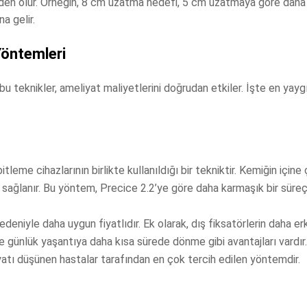
 neden olur. Örneğin, 8 cm uzatma hedefi, 5 cm uzatmaya göre daha 
a gelir.
öntemleri
u teknikler, ameliyat maliyetlerini doğrudan etkiler. İşte en yaygı
e cihazlarının birlikte kullanıldığı bir tekniktir. Kemiğin içine ç
ma sağlanır. Bu yöntem, Precice 2.2’ye göre daha karmaşık bir süre
deniyle daha uygun fiyatlıdır. Ek olarak, dış fiksatörlerin daha er
 günlük yaşantıya daha kısa sürede dönme gibi avantajları vardır.
atı düşünen hastalar tarafından en çok tercih edilen yöntemdir.