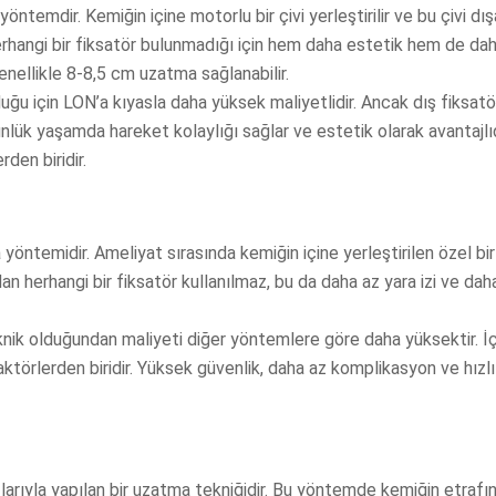
emdir. Kemiğin içine motorlu bir çivi yerleştirilir ve bu çivi dış
 herhangi bir fiksatör bulunmadığı için hem daha estetik hem de da
enellikle 8-8,5 cm uzatma sağlanabilir.
duğu için LON’a kıyasla daha yüksek maliyetlidir. Ancak dış fiksatö
lük yaşamda hareket kolaylığı sağlar ve estetik olarak avantajlıd
den biridir.
ntemidir. Ameliyat sırasında kemiğin içine yerleştirilen özel bir 
an herhangi bir fiksatör kullanılmaz, bu da daha az yara izi ve dah
nik olduğundan maliyeti diğer yöntemlere göre daha yüksektir. İç çi
faktörlerden biridir. Yüksek güvenlik, daha az komplikasyon ve hızlı
arıyla yapılan bir uzatma tekniğidir. Bu yöntemde kemiğin etrafı