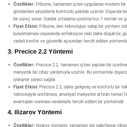
Özellikler:
Fitbone, tamamen içten uygulanan modern bir yönt
gönderilen sinyallerle kontrollü şekilde uzatılır. Dışarıda
bir süreç sunar. Günlük ortalama uzatma hızı 1 mm’dir ve g
Fiyat Etkisi:
Fitbone, ileri teknolojiye sahip bir yöntem ol
bulunmaması sayesinde enfeksiyon riski daha düşüktür, gün
vadeli konfor ve güvenlik açısından tercih edilen yöntemler
3.
Precice 2.2 Yöntemi
Özellikler:
Precice 2.2, tamamen içten yapılan bir uzatma yö
manyetik bir cihaz yardımıyla uzatılır. Bu yöntemde dışarıd
iyileşme süreci sağlar.
Fiyat Etkisi:
Precice 2.2, daha gelişmiş ve konforlu bir tek
teknolojiyle üretilmesi, ameliyat maliyetini artıran temel 
avantajları sunması nedeniyle tercih edilen bir yöntemdir.
4.
Ilizarov Yöntemi
Özellikler:
Ilizarov yöntemi, tamamen dış sabitleme cihazl