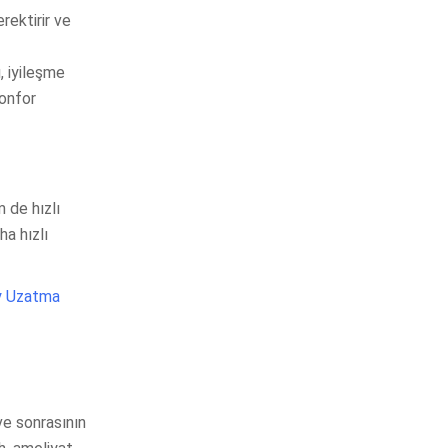
rektirir ve
, iyileşme
konfor
 de hızlı
ha hızlı
y Uzatma
e sonrasının