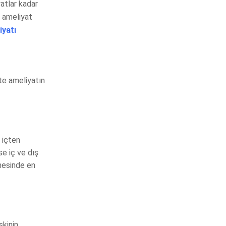
atlar kadar
, ameliyat
iyatı
şte ameliyatın
 içten
se iç ve dış
nmesinde en
skinin