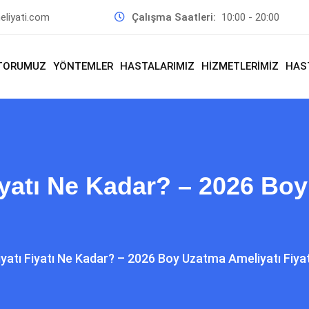
liyati.com
Çalışma Saatleri:
10:00 - 20:00
TORUMUZ
YÖNTEMLER
HASTALARIMIZ
HİZMETLERİMİZ
HAS
yatı Ne Kadar? – 2026 Boy
atı Fiyatı Ne Kadar? – 2026 Boy Uzatma Ameliyatı Fiyat 