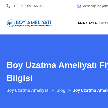
+90 505 091 66 09
destek@boyame
ANA SAYFA
DOK
Boy Uzatma Ameliyatı Fi
Bilgisi
>
>
Boy Uzatma Ameliyatı
Blog
Boy Uzatma Ameliy