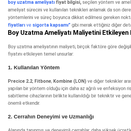
boy uzatma ameliyatı
fiyat bilgisi,
seçilen yöntem ve ameli
ameliyat sürecini ve kullanılan teknikleri anlamak da son derec
yöntemlerini ve süreç boyunca dikkat edilmesi gereken noktal
fiyatları
ve
sigorta kapsamı”
gibi merak ettiğiniz diğer deta
Boy Uzatma Ameliyatı Maliyetini Etkileyen 
Boy uzatma ameliyatının maliyeti, birçok faktöre göre değişikli
fiyatını etkileyen temel unsurlar:
1. Kullanılan Yöntem
Precice 2.2
,
Fitbone
,
Kombine (LON)
ve diğer teknikler ara
yapılan bir yöntem olduğu için daha az ağrılı ve enfeksiyon r
sabitleme cihazlarının birlikte kullanıldığı bir tekniktir ve g
önemli etkendir.
2. Cerrahın Deneyimi ve Uzmanlığı
Alanında tanınmış ve deneyimli cerrahlar, daha yüksek ücretle