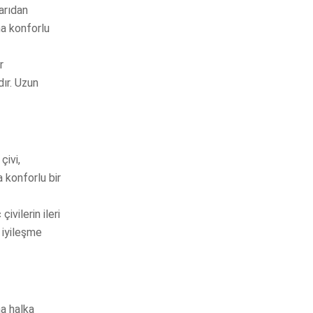
arıdan
ha konforlu
r
ır. Uzun
çivi,
a konforlu bir
vilerin ileri
 iyileşme
na halka