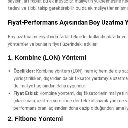
sayısını artırabilir. Bu ek ihtiyaçlar, maliyetin yükselmesine
tedavi ve tıbbi takip gerektirebilir, bu da ek maliyetler anlamın
Fiyat-Performans Açısından Boy Uzatma Y
Boy uzatma ameliyatında farklı teknikler kullanılmaktadır ve b
yöntemler ve bunların fiyat üzerindeki etkileri:
1.
Kombine (LON) Yöntemi
Özellikler:
Kombine yöntem (LON), hem iç hem de dış sabitlem
yerleştirilirken, dışarıdan da bir fiksatör yardımıyla uzat
de, maliyet açısından daha uygundur.
Fiyat Etkisi:
Kombine yöntemi, dış fiksatörlerin maliyeti ne
çıkarılması, uzatma süresince destek kullanarak yürüme ve
performans oranı açısından daha cazip olduğundan, ameliy
2.
Fitbone Yöntemi