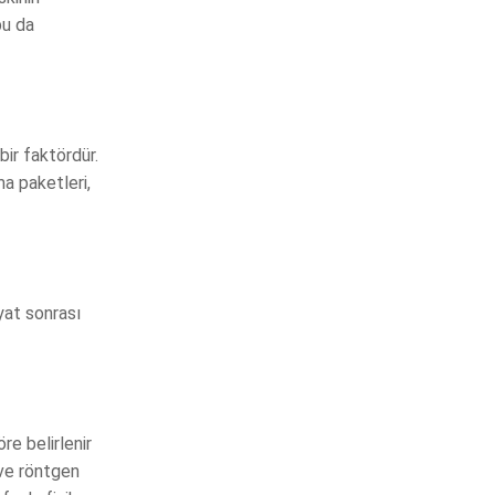
bu da
bir faktördür.
ma paketleri,
yat sonrası
re belirlenir
 ve röntgen