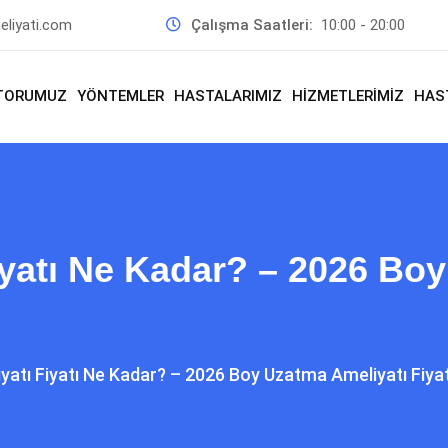
liyati.com
Çalışma Saatleri:
10:00 - 20:00
TORUMUZ
YÖNTEMLER
HASTALARIMIZ
HİZMETLERİMİZ
HAS
yatı Ne Kadar? – 2026 Boy
atı Fiyatı Ne Kadar? – 2026 Boy Uzatma Ameliyatı Fiyat 