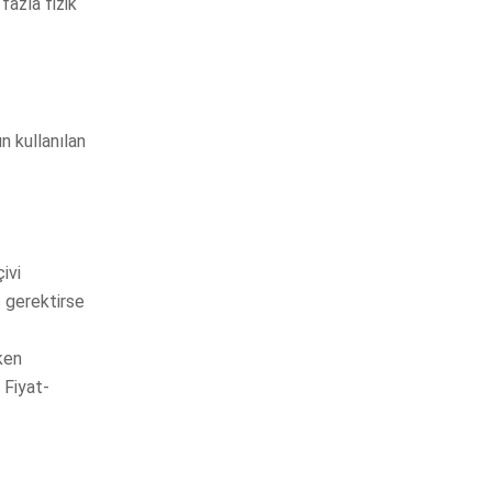
fazla fizik
n kullanılan
ivi
ç gerektirse
ken
 Fiyat-