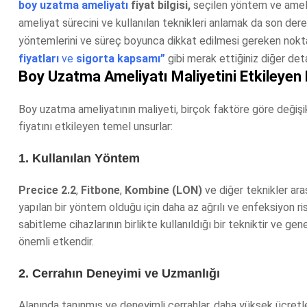
boy uzatma ameliyatı
fiyat bilgisi,
seçilen yöntem ve ameli
ameliyat sürecini ve kullanılan teknikleri anlamak da son derec
yöntemlerini ve süreç boyunca dikkat edilmesi gereken noktal
fiyatları
ve
sigorta kapsamı”
gibi merak ettiğiniz diğer deta
Boy Uzatma Ameliyatı Maliyetini Etkileyen 
Boy uzatma ameliyatının maliyeti, birçok faktöre göre değişikli
fiyatını etkileyen temel unsurlar:
1. Kullanılan Yöntem
Precice 2.2
,
Fitbone
,
Kombine (LON)
ve diğer teknikler ara
yapılan bir yöntem olduğu için daha az ağrılı ve enfeksiyon r
sabitleme cihazlarının birlikte kullanıldığı bir tekniktir ve g
önemli etkendir.
2. Cerrahın Deneyimi ve Uzmanlığı
Alanında tanınmış ve deneyimli cerrahlar, daha yüksek ücretle