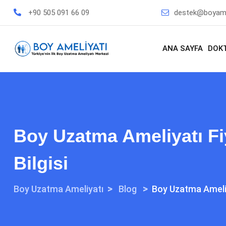
+90 505 091 66 09
destek@boyame
ANA SAYFA
DOK
Boy Uzatma Ameliyatı Fi
Bilgisi
>
>
Boy Uzatma Ameliyatı
Blog
Boy Uzatma Ameliy