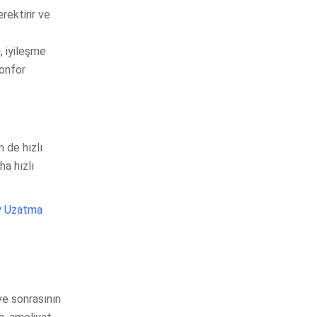
rektirir ve
, iyileşme
konfor
 de hızlı
ha hızlı
y Uzatma
e sonrasının