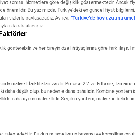
yat sonrası hizmetlere göre değişiklik göstermektedir. Ancak fiy
e önemlidir. Bu yazımızda, Türkiye’deki en güncel fiyat bilgilerini
arı sizlerle paylaşacağız. Ayrıca,
“
Türkiye’de boy uzatma amel
yları da ele alacağız.
Faktörler
k gösterebilir ve her bireyin özel ihtiyaçlarına göre farklılaşır. İ
sında maliyet farklılıkları vardır. Precice 2.2 ve Fitbone, tamamen
iski daha düşük olup, bu nedenle daha pahalıdır. Kombine yöntem i
enellikle daha uygun maliyetlidir. Seçilen yöntem, maliyetin belirle
r talep edebilir. Bu durum, ameliyatın başarısı ve komplikasyon ri