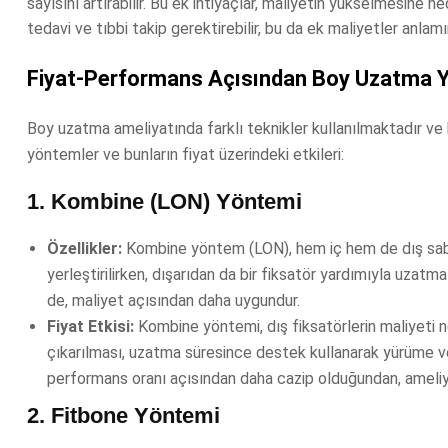
sayısını artırabilir. Bu ek ihtiyaçlar, maliyetin yükselmesine
tedavi ve tıbbi takip gerektirebilir, bu da ek maliyetler anlamın
Fiyat-Performans Açısından Boy Uzatma Y
Boy uzatma ameliyatında farklı teknikler kullanılmaktadır ve b
yöntemler ve bunların fiyat üzerindeki etkileri:
1.
Kombine (LON) Yöntemi
Özellikler:
Kombine yöntem (LON), hem iç hem de dış sabitlem
yerleştirilirken, dışarıdan da bir fiksatör yardımıyla uzat
de, maliyet açısından daha uygundur.
Fiyat Etkisi:
Kombine yöntemi, dış fiksatörlerin maliyeti ne
çıkarılması, uzatma süresince destek kullanarak yürüme ve
performans oranı açısından daha cazip olduğundan, ameliy
2.
Fitbone Yöntemi