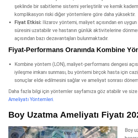
şeklinde bir sabitleme sistemi yerleştirilir ve kemik kademel
komplikasyon riski diğer yöntemlere göre daha yüksektir.
Fiyat Etkisi:
Ilizarov yöntemi, maliyet açısından en uygun s
süresini uzatabilir ve hastanın günlük aktivitelerine dönme
açısından bazı dezavantajları bulunmaktadır.
Fiyat-Performans Oranında Kombine Yön
Kombine yöntem (LON), maliyet-performans dengesi açısınd
iyileşme imkanı sunması, bu yöntemi birçok hasta için cazip h
sonuçlar elde edilmesini sağlar ve ameliyat sonrası dönemde
Daha fazla bilgi için yöntemler sayfamıza göz atabilir ve size 
Ameliyatı Yöntemleri.
Boy Uzatma Ameliyatı Fiyatı 20
Boy u