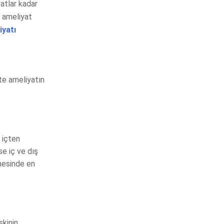
atlar kadar
, ameliyat
iyatı
şte ameliyatın
 içten
se iç ve dış
nmesinde en
skinin