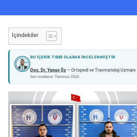
İçindekiler
BU IÇERIK TIBBI OLARAK INCELENMIŞTIR
Doç. Dr. Yunus Öç
— Ortopedi ve Travmatoloji Uzmanı
Son inceleme: Temmuz 2026