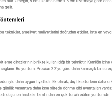
 neden olur. Örneğin, 8 cm uzatma hedefi, 5 cm uzatmaya göre daha 
a gelir.
öntemleri
u teknikler, ameliyat maliyetlerini doğrudan etkiler. İşte en yaygı
e cihazlarının birlikte kullanıldığı bir tekniktir. Kemiğin içine ç
ma sağlanır. Bu yöntem, Precice 2.2’ye göre daha karmaşık bir süre
deniyle daha uygun fiyatlıdır. Ek olarak, dış fiksatörlerin daha er
 günlük yaşantıya daha kısa sürede dönme gibi avantajları vardır.
atı düşünen hastalar tarafından en çok tercih edilen yöntemdir.