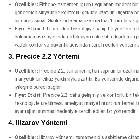
Özellikler:
Fitbone, tamamen içten uygulanan modern bir yönt
gönderilen sinyallerle kontrollü şekilde uzatılır. Dışarıda
bir süreç sunar. Günlük ortalama uzatma hızı 1 mm’dir ve g
Fiyat Etkisi:
Fitbone, ileri teknolojiye sahip bir yöntem ol
bulunmaması sayesinde enfeksiyon riski daha düşüktür, gün
vadeli konfor ve güvenlik açısından tercih edilen yöntemler
3.
Precice 2.2 Yöntemi
Özellikler:
Precice 2.2, tamamen içten yapılan bir uzatma yö
manyetik bir cihaz yardımıyla uzatılır. Bu yöntemde dışarıd
iyileşme süreci sağlar.
Fiyat Etkisi:
Precice 2.2, daha gelişmiş ve konforlu bir tek
teknolojiyle üretilmesi, ameliyat maliyetini artıran temel 
avantajları sunması nedeniyle tercih edilen bir yöntemdir.
4.
Ilizarov Yöntemi
Özellikler:
Ilizarov yöntemi, tamamen dış sabitleme cihazl