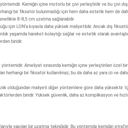
emdir. Kemiğin içine motorlu bir çivi yerleştirilir ve bu çivi dış
 herhangi bir fiksatör bulunmadığı için hem daha estetik hem de da
enellikle 8-8,5 cm uzatma sağlanabilir.
duğu için LON’a kıyasla daha yüksek maliyetlidir. Ancak dış fiksatö
lük yaşamda hareket kolaylığı sağlar ve estetik olarak avantajlıd
den biridir.
ntemidir. Ameliyat sırasında kemiğin içine yerleştirilen özel bir 
an herhangi bir fiksatör kullanılmaz, bu da daha az yara izi ve dah
nik olduğundan maliyeti diğer yöntemlere göre daha yüksektir. İç çi
faktörlerden biridir. Yüksek güvenlik, daha az komplikasyon ve hızlı
arıyla yapılan bir uzatma tekniğidir. Bu yöntemde kemiğin etrafı