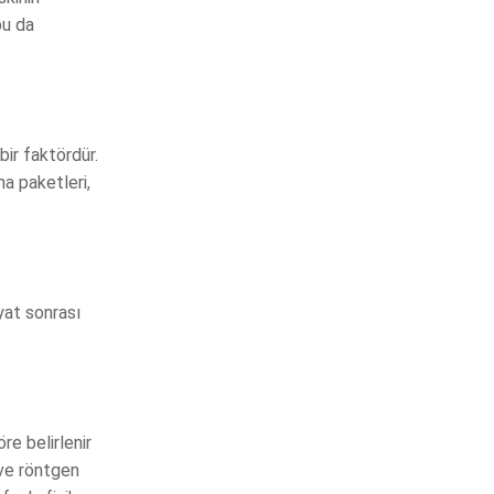
bu da
bir faktördür.
ma paketleri,
yat sonrası
re belirlenir
 ve röntgen