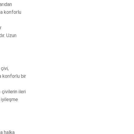
arıdan
ha konforlu
r
ır. Uzun
çivi,
a konforlu bir
vilerin ileri
 iyileşme
na halka