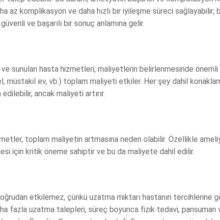
aha az komplikasyon ve daha hızlı bir iyileşme süreci sağlayabilir; 
venli ve başarılı bir sonuç anlamına gelir.
r ve sunulan hasta hizmetleri, maliyetlerin belirlenmesinde önemli 
, müstakil ev, vb.) toplam maliyeti etkiler. Her şey dahil konakla
edilebilir, ancak maliyeti artırır.
zmetler, toplam maliyetin artmasına neden olabilir. Özellikle ameli
mesi için kritik öneme sahiptir ve bu da maliyete dahil edilir.
doğrudan etkilemez, çünkü uzatma miktarı hastanın tercihlerine gö
daha fazla uzatma talepleri, süreç boyunca fizik tedavi, pansuman