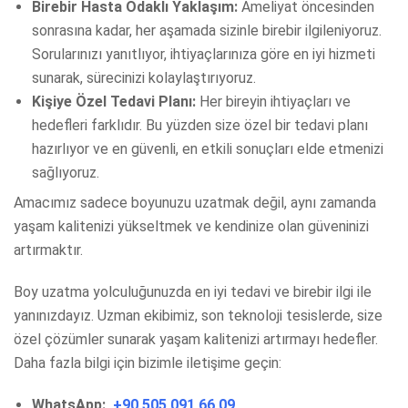
Birebir Hasta Odaklı Yaklaşım:
Ameliyat öncesinden
sonrasına kadar, her aşamada sizinle birebir ilgileniyoruz.
Sorularınızı yanıtlıyor, ihtiyaçlarınıza göre en iyi hizmeti
sunarak, sürecinizi kolaylaştırıyoruz.
Kişiye Özel Tedavi Planı:
Her bireyin ihtiyaçları ve
hedefleri farklıdır. Bu yüzden size özel bir tedavi planı
hazırlıyor ve en güvenli, en etkili sonuçları elde etmenizi
sağlıyoruz.
Amacımız sadece boyunuzu uzatmak değil, aynı zamanda
yaşam kalitenizi yükseltmek ve kendinize olan güveninizi
artırmaktır.
Boy uzatma yolculuğunuzda en iyi tedavi ve birebir ilgi ile
yanınızdayız. Uzman ekibimiz, son teknoloji tesislerde, size
özel çözümler sunarak yaşam kalitenizi artırmayı hedefler.
Daha fazla bilgi için bizimle iletişime geçin:
WhatsApp:
+90 505 091 66 09