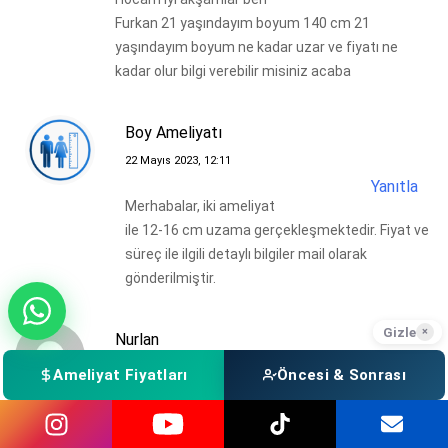
Furkan 21 yaşındayım boyum 140 cm 21
yaşındayım boyum ne kadar uzar ve fiyatı ne
kadar olur bilgi verebilir misiniz acaba
Boy Ameliyatı
22 Mayıs 2023, 12:11
Yanıtla
Merhabalar, iki ameliyat
ile 12-16 cm uzama gerçekleşmektedir. Fiyat ve
süreç ile ilgili detaylı bilgiler mail olarak
gönderilmiştir.
Gizle
×
Nurlan
14 Mayıs 2023, 16:57
Ameliyat Fiyatları
Öncesi & Sonrası
Yanıtla
Merhaba,
161 boyundayım, 65 kiloyum, 21 yaşındayım . En