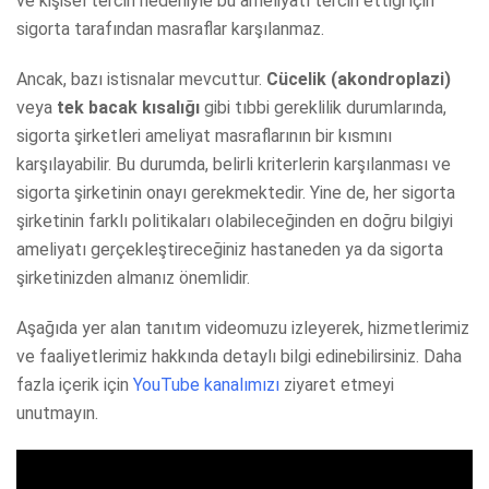
ve kişisel tercih nedeniyle bu ameliyatı tercih ettiği için
sigorta tarafından masraflar karşılanmaz.
Ancak, bazı istisnalar mevcuttur.
Cücelik (akondroplazi)
veya
tek bacak kısalığı
gibi tıbbi gereklilik durumlarında,
sigorta şirketleri ameliyat masraflarının bir kısmını
karşılayabilir. Bu durumda, belirli kriterlerin karşılanması ve
sigorta şirketinin onayı gerekmektedir. Yine de, her sigorta
şirketinin farklı politikaları olabileceğinden en doğru bilgiyi
ameliyatı gerçekleştireceğiniz hastaneden ya da sigorta
şirketinizden almanız önemlidir.
Aşağıda yer alan tanıtım videomuzu izleyerek, hizmetlerimiz
ve faaliyetlerimiz hakkında detaylı bilgi edinebilirsiniz. Daha
fazla içerik için
YouTube kanalımızı
ziyaret etmeyi
unutmayın.