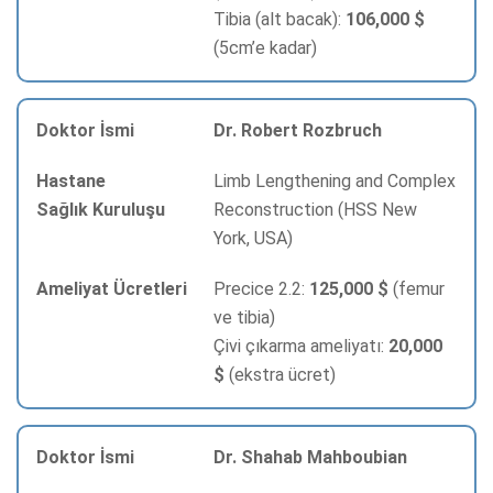
Tibia (alt bacak):
106,000 $
(5cm’e kadar)
Dr. Robert Rozbruch
Limb Lengthening and Complex
Reconstruction (HSS New
York, USA)
Precice 2.2:
125,000 $
(femur
ve tibia)
Çivi çıkarma ameliyatı:
20,000
$
(ekstra ücret)
Dr. Shahab Mahboubian