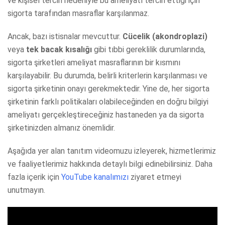
ve kişisel tercih nedeniyle bu ameliyatı tercih ettiği için
sigorta tarafından masraflar karşılanmaz.
Ancak, bazı istisnalar mevcuttur.
Cücelik (akondroplazi)
veya
tek bacak kısalığı
gibi tıbbi gereklilik durumlarında,
sigorta şirketleri ameliyat masraflarının bir kısmını
karşılayabilir. Bu durumda, belirli kriterlerin karşılanması ve
sigorta şirketinin onayı gerekmektedir. Yine de, her sigorta
şirketinin farklı politikaları olabileceğinden en doğru bilgiyi
ameliyatı gerçekleştireceğiniz hastaneden ya da sigorta
şirketinizden almanız önemlidir.
Aşağıda yer alan tanıtım videomuzu izleyerek, hizmetlerimiz
ve faaliyetlerimiz hakkında detaylı bilgi edinebilirsiniz. Daha
fazla içerik için
YouTube kanalımızı
ziyaret etmeyi
unutmayın.