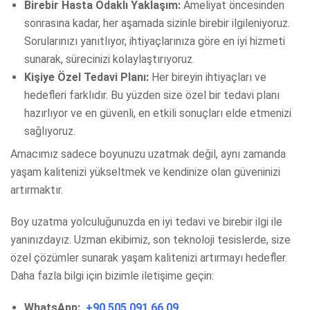
Birebir Hasta Odaklı Yaklaşım:
Ameliyat öncesinden
sonrasına kadar, her aşamada sizinle birebir ilgileniyoruz.
Sorularınızı yanıtlıyor, ihtiyaçlarınıza göre en iyi hizmeti
sunarak, sürecinizi kolaylaştırıyoruz.
Kişiye Özel Tedavi Planı:
Her bireyin ihtiyaçları ve
hedefleri farklıdır. Bu yüzden size özel bir tedavi planı
hazırlıyor ve en güvenli, en etkili sonuçları elde etmenizi
sağlıyoruz.
Amacımız sadece boyunuzu uzatmak değil, aynı zamanda
yaşam kalitenizi yükseltmek ve kendinize olan güveninizi
artırmaktır.
Boy uzatma yolculuğunuzda en iyi tedavi ve birebir ilgi ile
yanınızdayız. Uzman ekibimiz, son teknoloji tesislerde, size
özel çözümler sunarak yaşam kalitenizi artırmayı hedefler.
Daha fazla bilgi için bizimle iletişime geçin:
WhatsApp:
+90 505 091 66 09