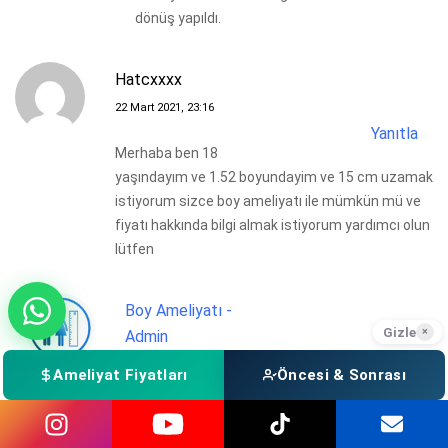
dönüş yapıldı.
Hatcxxxx
22 Mart 2021, 23:16
Yanıtla
Merhaba ben 18
yaşındayım ve 1.52 boyundayim ve 15 cm uzamak
istiyorum sizce boy ameliyatı ile mümkün mü ve
fiyatı hakkında bilgi almak istiyorum yardımcı olun
lütfen
Boy Ameliyatı -
Gizle
×
Admin
23 Mart 2021, 14:37
Ameliyat Fiyatları
Öncesi & Sonrası
Yanıtla
Merhabalar;
Boy uzatma ameliyatı süreci ve boy uzatma