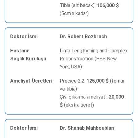
Tibia (alt bacak):
106,000 $
(5cm’e kadar)
Dr. Robert Rozbruch
Limb Lengthening and Complex
Reconstruction (HSS New
York, USA)
Precice 2.2:
125,000 $
(femur
ve tibia)
Çivi çıkarma ameliyatı:
20,000
$
(ekstra ücret)
Dr. Shahab Mahboubian