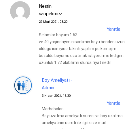
Nesrin
sarıpekmez
29 Mart 2021, 03:20
Yanıtla
Selamlar boyum 1.63
ve 40 yaşindayim nisanlimin boyu benden uzun
oldugu icin iyice takinti yaptim psikomojim
bozuldu boyumu uzatmak istiyorum istedigim
uzunluk 1.72 olabilirmi olursa fiyat nedir
Boy Ameliyatı -
Admin
3 Nisan 2021, 15:30
Yanıtla
Merhabalar;
Boy uzatma ameliyatı süreci ve boy uzatma
ameliyatının ücreti ile ilgili size mail