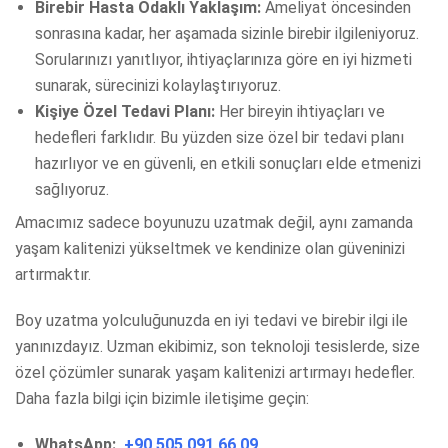
Birebir Hasta Odaklı Yaklaşım:
Ameliyat öncesinden
sonrasına kadar, her aşamada sizinle birebir ilgileniyoruz.
Sorularınızı yanıtlıyor, ihtiyaçlarınıza göre en iyi hizmeti
sunarak, sürecinizi kolaylaştırıyoruz.
Kişiye Özel Tedavi Planı:
Her bireyin ihtiyaçları ve
hedefleri farklıdır. Bu yüzden size özel bir tedavi planı
hazırlıyor ve en güvenli, en etkili sonuçları elde etmenizi
sağlıyoruz.
Amacımız sadece boyunuzu uzatmak değil, aynı zamanda
yaşam kalitenizi yükseltmek ve kendinize olan güveninizi
artırmaktır.
Boy uzatma yolculuğunuzda en iyi tedavi ve birebir ilgi ile
yanınızdayız. Uzman ekibimiz, son teknoloji tesislerde, size
özel çözümler sunarak yaşam kalitenizi artırmayı hedefler.
Daha fazla bilgi için bizimle iletişime geçin:
WhatsApp:
+90 505 091 66 09