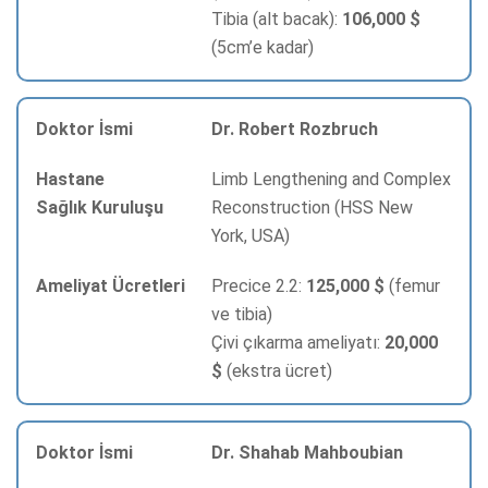
Tibia (alt bacak):
106,000 $
(5cm’e kadar)
Dr. Robert Rozbruch
Limb Lengthening and Complex
Reconstruction (HSS New
York, USA)
Precice 2.2:
125,000 $
(femur
ve tibia)
Çivi çıkarma ameliyatı:
20,000
$
(ekstra ücret)
Dr. Shahab Mahboubian