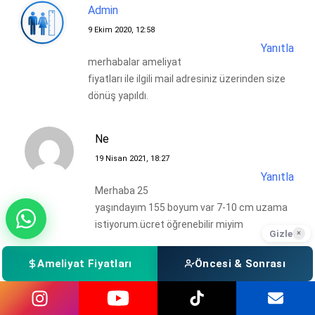
Admin
9 Ekim 2020, 12:58
Yanıtla
merhabalar ameliyat
fiyatları ile ilgili mail adresiniz üzerinden size
dönüş yapıldı.
Ne
19 Nisan 2021, 18:27
Yanıtla
Merhaba 25
yaşındayım 155 boyum var 7-10 cm uzama
istiyorum.ücret öğrenebilir miyim
Gizle
×
Ameliyat Fiyatları
Öncesi & Sonrası
Boy Ameliyatı -
Admin
21 Nisan 2021, 11:29