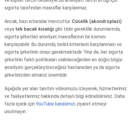
ve kişisel tercih nedeniyle bu ameliyatı tercih ettiği için
sigorta tarafından masraflar karşılanmaz.
Ancak, bazı istisnalar mevcuttur.
Cücelik (akondroplazi)
veya
tek bacak kısalığı
gibi tıbbi gereklilik durumlarında,
sigorta şirketleri ameliyat masraflarının bir kısmını
karşılayabilir. Bu durumda, belirli kriterlerin karşılanması ve
sigorta şirketinin onayı gerekmektedir. Yine de, her sigorta
şirketinin farklı politikaları olabileceğinden en doğru bilgiyi
ameliyatı gerçekleştireceğiniz hastaneden ya da sigorta
şirketinizden almanız önemlidir.
Aşağıda yer alan tanıtım videomuzu izleyerek, hizmetlerimiz
ve faaliyetlerimiz hakkında detaylı bilgi edinebilirsiniz. Daha
fazla içerik için
YouTube kanalımızı
ziyaret etmeyi
unutmayın.