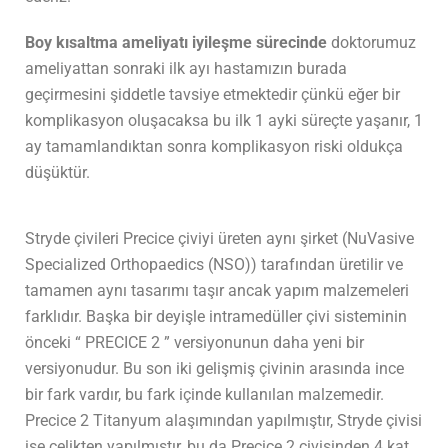
Boy kısaltma ameliyatı iyileşme sürecinde
doktorumuz
ameliyattan sonraki ilk ayı hastamızın burada
geçirmesini şiddetle tavsiye etmektedir çünkü eğer bir
komplikasyon oluşacaksa bu ilk 1 ayki süreçte yaşanır, 1
ay tamamlandıktan sonra komplikasyon riski oldukça
düşüktür.
Stryde çivileri Precice çiviyi üreten aynı şirket (NuVasive
Specialized Orthopaedics (NSO)) tarafından üretilir ve
tamamen aynı tasarımı taşır ancak yapım malzemeleri
farklıdır. Başka bir deyişle intramedüller çivi sisteminin
önceki “ PRECICE 2 ” versiyonunun daha yeni bir
versiyonudur. Bu son iki gelişmiş çivinin arasında ince
bir fark vardır, bu fark içinde kullanılan malzemedir.
Precice 2 Titanyum alaşımından yapılmıştır, Stryde çivisi
ise çelikten yapılmıştır, bu da Precice 2 çivisinden 4 kat