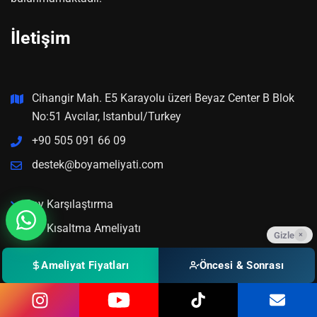
İletişim
Cihangir Mah. E5 Karayolu üzeri Beyaz Center B Blok
No:51 Avcılar, Istanbul/Turkey
+90 505 091 66 09
destek@boyameliyati.com
Boy Karşılaştırma
Boy Kısaltma Ameliyatı
Gizle
×
Boy Uzatma Ameliyatı Fiyatları
Ameliyat Fiyatları
Öncesi & Sonrası
Adınız Soyadınız*