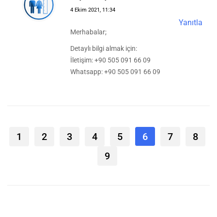
4 Ekim 2021, 11:34
Yanıtla
Merhabalar;
Detaylı bilgi almak için:
İletişim: +90 505 091 66 09
Whatsapp: +90 505 091 66 09
1
2
3
4
5
6
7
8
9