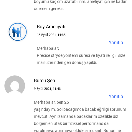
boyumu kaç cm uzatabilirim. ameliyat için ne kadar
ödemem gerekir.
Boy Ameliyatı
13 Eylül 2021, 14:35
Yanıtla
Merhabalar;
Precice stryde yöntemi süreci ve fiyatı ile ilgili size
mail üzerinden geri dönüş yapıldı.
Burcu Şen
9 Eylül 2021, 11:43
Yanıtla
Merhabalar, ben 25
yaşındayım. Sol bacağımda bacak eğriliği sorunum
mevcut. Aynı zamanda bacaklarım özellikle diz
bölgem en ufak bir fiziksel performans da
yorulmaya, ağrımaya oldukça müsait. Bunun ne