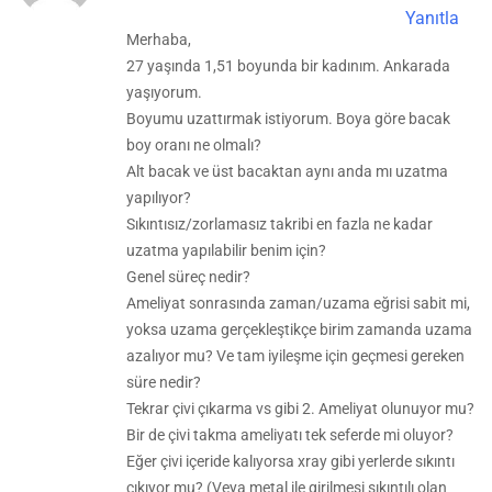
Yanıtla
Merhaba,
27 yaşında 1,51 boyunda bir kadınım. Ankarada
yaşıyorum.
Boyumu uzattırmak istiyorum. Boya göre bacak
boy oranı ne olmalı?
Alt bacak ve üst bacaktan aynı anda mı uzatma
yapılıyor?
Sıkıntısız/zorlamasız takribi en fazla ne kadar
uzatma yapılabilir benim için?
Genel süreç nedir?
Ameliyat sonrasında zaman/uzama eğrisi sabit mi,
yoksa uzama gerçekleştikçe birim zamanda uzama
azalıyor mu? Ve tam iyileşme için geçmesi gereken
süre nedir?
Tekrar çivi çıkarma vs gibi 2. Ameliyat olunuyor mu?
Bir de çivi takma ameliyatı tek seferde mi oluyor?
Eğer çivi içeride kalıyorsa xray gibi yerlerde sıkıntı
çıkıyor mu? (Veya metal ile girilmesi sıkıntılı olan