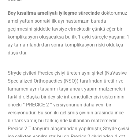
Boy kısaltma ameliyatı iyileşme sürecinde
doktorumuz
ameliyattan sonraki ilk ayı hastamızın burada
geçirmesini şiddetle tavsiye etmektedir çünkü eğer bir
komplikasyon oluşacaksa bu ilk 1 ayki süreçte yaşanır, 1
ay tamamlandıktan sonra komplikasyon riski oldukça
düşüktür.
Stryde çivileri Precice çiviyi üreten aynı şirket (NuVasive
Specialized Orthopaedics (NSO)) tarafından üretilir ve
tamamen aynı tasarımı taşır ancak yapım malzemeleri
farklıdır. Başka bir deyişle intramedüller çivi sisteminin
önceki “ PRECICE 2 ” versiyonunun daha yeni bir
versiyonudur. Bu son iki gelişmiş çivinin arasında ince
bir fark vardır, bu fark içinde kullanılan malzemedir.
Precice 2 Titanyum alaşımından yapılmıştır, Stryde çivisi
ise çelikten yapılmıştır, bu da Precice 2 çivisinden 4 kat