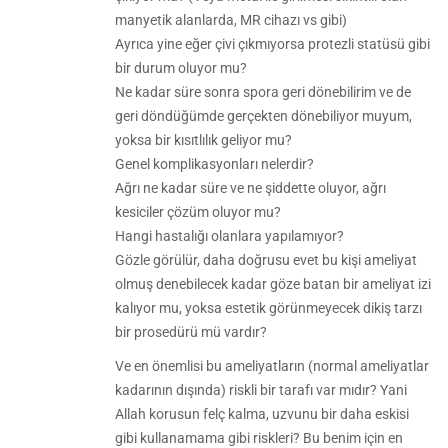
manyetik alanlarda, MR cihazı vs gibi)
Ayrıca yine eğer çivi çıkmıyorsa protezli statüsü gibi
bir durum oluyor mu?
Ne kadar süre sonra spora geri dönebilirim ve de
geri döndüğümde gerçekten dönebiliyor muyum,
yoksa bir kısıtlılık geliyor mu?
Genel komplikasyonları nelerdir?
Ağrı ne kadar süre ve ne şiddette oluyor, ağrı
kesiciler çözüm oluyor mu?
Hangi hastalığı olanlara yapılamıyor?
Gözle görülür, daha doğrusu evet bu kişi ameliyat
olmuş denebilecek kadar göze batan bir ameliyat izi
kalıyor mu, yoksa estetik görünmeyecek dikiş tarzı
bir prosedürü mü vardır?
Ve en önemlisi bu ameliyatların (normal ameliyatlar
kadarının dışında) riskli bir tarafı var mıdır? Yani
Allah korusun felç kalma, uzvunu bir daha eskisi
gibi kullanamama gibi riskleri? Bu benim için en