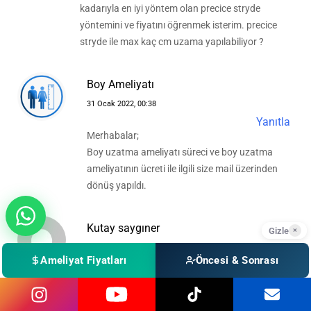
kadarıyla en iyi yöntem olan precice stryde
yöntemini ve fiyatını öğrenmek isterim. precice
stryde ile max kaç cm uzama yapılabiliyor ?
Boy Ameliyatı
31 Ocak 2022, 00:38
Yanıtla
Merhabalar;
Boy uzatma ameliyatı süreci ve boy uzatma
ameliyatının ücreti ile ilgili size mail üzerinden
dönüş yapıldı.
Kutay saygıner
Gizle
×
25 Mayıs 2022, 05:11
Ameliyat Fiyatları
Öncesi & Sonrası
Yanıtla
Precice ve precice 2
metodu hakkında fiyat bilgisi almak istiyorum