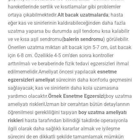
hareketlerinde sertlik ve kısıtlamalar gibi problemler
ortaya çıkabilmektedir.
Alt bacak uzatmalarda
; hasta
eğer kas ve sinirlerinin kaldırabileceğinden daha fazla
uzatma yaparsa bu durumda aşil tendonu kısa kalabilir
ve ve kısa aşil sendromu(
balerin sendromu
) görülebilir.
Önerilen uzatma miktarı alt bacak için 5-7 cm, üst bacak
için 6-8 cm. Özellikle 4-5 cm’den sonra kontroller
arttırılmalı ve beraberinde fizik tedavi egzersizleri ihmal
edilmemelidir.Ameliyat öncesi yapılacak
esnetme
egzersizleri ameliyat
sürecinin daha konforlu geçmesini
sağlayacak; kas ve sinirlerin daha kola uzamasına
yardımcı olacaktır.
Örnek Esnetme Egzersizi;
boy uzatma
ameliyatı riskleriUzman bir cerrahtan bütün detaylarının
öğrenilmesi gerekliliğini taşıyan
boy uzatma ameliyatı
riskleri
hasta tarafından bilindiği takdirde operasyonla
ilgili olarak daha sağlıklı kararlar almak ve iyileşme
sürecini de en dikkatli şekilde tamamlamak mümkün