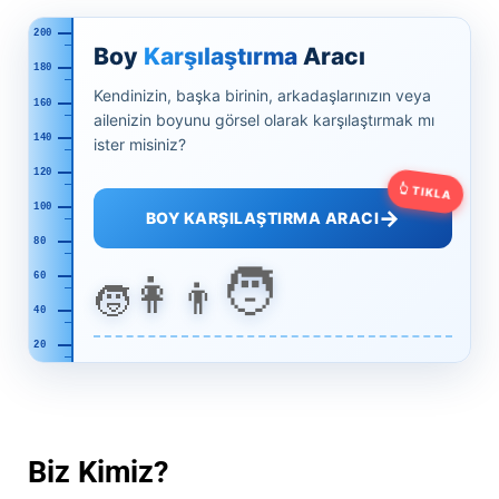
200
Boy
Karşılaştırma
Aracı
180
Kendinizin, başka birinin, arkadaşlarınızın veya
160
ailenizin boyunu görsel olarak karşılaştırmak mı
140
ister misiniz?
120
👆 TIKLA
100
→
BOY KARŞILAŞTIRMA ARACI
80
🧑
👩
60
👨
🧒
40
20
Biz Kimiz?