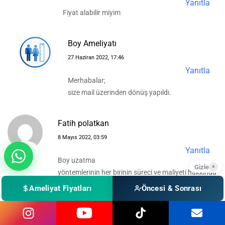
Yanıtla
Fiyat alabilir miyim
Boy Ameliyatı
27 Haziran 2022, 17:46
Yanıtla
Merhabalar;
size mail üzerinden dönüş yapıldı.
Fatih polatkan
8 Mayıs 2022, 03:59
Yanıtla
Boy uzatma
Gizle
×
yöntemlerinin her birinin süreci ve maliyeti hakkında
bilgi alabilir miyim
Ameliyat Fiyatları
Öncesi & Sonrası
Boy Ameliyatı