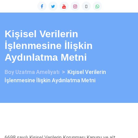
Kişisel Verilerin
İşlenmesine İlişkin
Aydınlatma Metni
>
Boy Uzatma Ameliyatı
Kişisel Verilerin
İşlenmesine İlişkin Aydınlatma Metni
6698 sayılı Kişisel Verilerin Korunması Kanunu ve alt