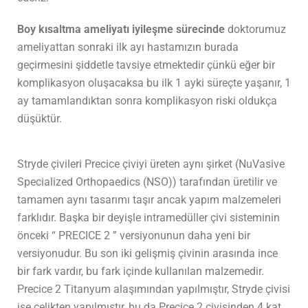
Boy kısaltma ameliyatı iyileşme sürecinde
doktorumuz
ameliyattan sonraki ilk ayı hastamızın burada
geçirmesini şiddetle tavsiye etmektedir çünkü eğer bir
komplikasyon oluşacaksa bu ilk 1 ayki süreçte yaşanır, 1
ay tamamlandıktan sonra komplikasyon riski oldukça
düşüktür.
Stryde çivileri Precice çiviyi üreten aynı şirket (NuVasive
Specialized Orthopaedics (NSO)) tarafından üretilir ve
tamamen aynı tasarımı taşır ancak yapım malzemeleri
farklıdır. Başka bir deyişle intramedüller çivi sisteminin
önceki “ PRECICE 2 ” versiyonunun daha yeni bir
versiyonudur. Bu son iki gelişmiş çivinin arasında ince
bir fark vardır, bu fark içinde kullanılan malzemedir.
Precice 2 Titanyum alaşımından yapılmıştır, Stryde çivisi
ise çelikten yapılmıştır, bu da Precice 2 çivisinden 4 kat