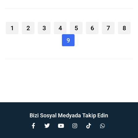
1
2
3
4
5
6
7
8
9
Bizi Sosyal Medyada Takip Edin