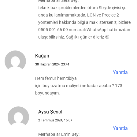
Merhabalar Sefa Bey;
teknik bazı problemlerden ötürü Stryde çivisi şu
anda kullanılmamaktadır. LON ve Precice 2
yöntemleri hakkında bilgi almak isterseniz, bizlere
0505 091 66 09 numaralı WhatsApp hattımızdan
ulaşabilirsiniz. Sağlıklı günler dileriz 🙂
Kağan
30 Haziran 2024, 23:41
Yanıtla
Hem femur hem tibiya
için boy uzatma maliyeti ne kadar acaba ? 173
boyundayım.
Aysu Şenol
2 Temmuz 2024, 15:07
Yanıtla
Merhabalar Emin Bey;